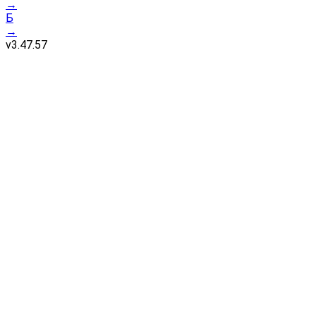
→
Б
→
v
3.47.57