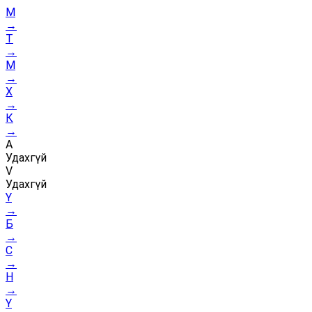
М
→
Т
→
М
→
Х
→
К
→
А
Удахгүй
V
Удахгүй
Ү
→
Б
→
С
→
Н
→
Ү